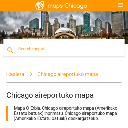
menu
search
Search mapak
Hasiera
Chicago aireportuko mapa
Chicago aireportuko mapa
Mapa O Erbia. Chicago aireportuko mapa (Amerikako
Estatu batuak) inprimatu. Chicago aireportuko mapa
(Amerikako Estatu batuak) deskargatzeko.