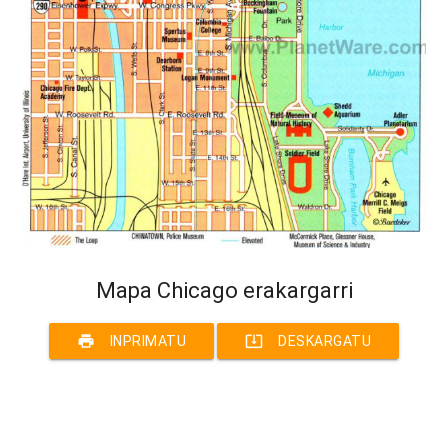
Mapa Chicago erakargarri
print
system_update_alt
INPRIMATU
DESKARGATU