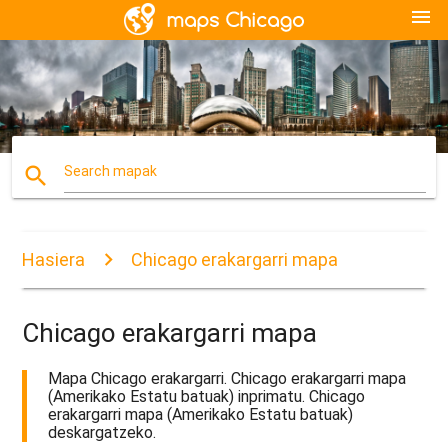
menu
search
Search mapak
Hasiera
Chicago erakargarri mapa
Chicago erakargarri mapa
Mapa Chicago erakargarri. Chicago erakargarri mapa
(Amerikako Estatu batuak) inprimatu. Chicago
erakargarri mapa (Amerikako Estatu batuak)
deskargatzeko.