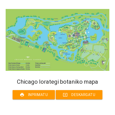
Chicago lorategi botaniko mapa
print
system_update_alt
INPRIMATU
DESKARGATU