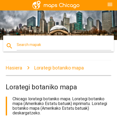
menu
search
Search mapak
Hasiera
Lorategi botaniko mapa
Lorategi botaniko mapa
Chicago lorategi botaniko mapa. Lorategi botaniko
mapa (Amerikako Estatu batuak) inprimatu. Lorategi
botaniko mapa (Amerikako Estatu batuak)
deskargatzeko.