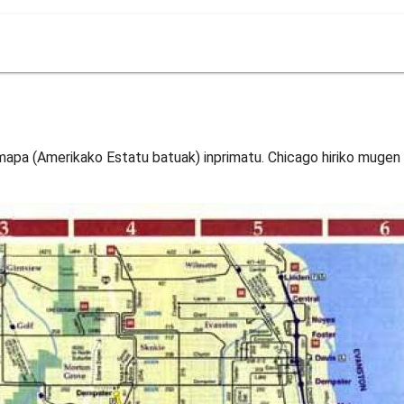
mapa (Amerikako Estatu batuak) inprimatu. Chicago hiriko muge