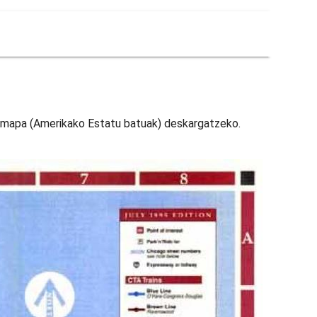
n mapa (Amerikako Estatu batuak) deskargatzeko.