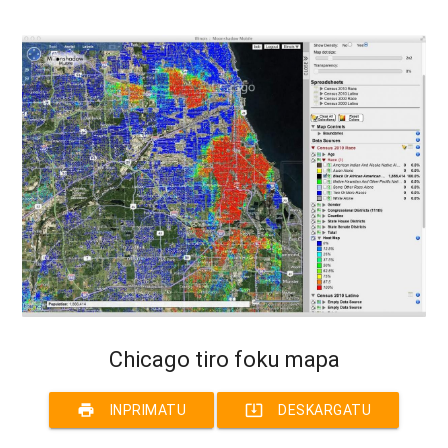
Chicago tiro foku mapa
print
system_update_alt
INPRIMATU
DESKARGATU