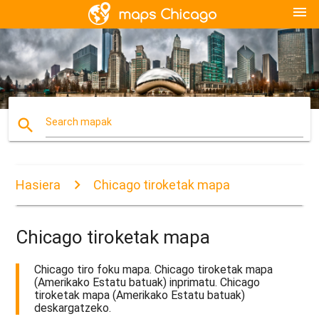
menu
search
Search mapak
Hasiera
Chicago tiroketak mapa
Chicago tiroketak mapa
Chicago tiro foku mapa. Chicago tiroketak mapa
(Amerikako Estatu batuak) inprimatu. Chicago
tiroketak mapa (Amerikako Estatu batuak)
deskargatzeko.