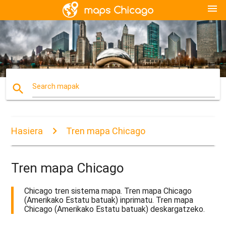
menu
search
Search mapak
Hasiera
Tren mapa Chicago
Tren mapa Chicago
Chicago tren sistema mapa. Tren mapa Chicago
(Amerikako Estatu batuak) inprimatu. Tren mapa
Chicago (Amerikako Estatu batuak) deskargatzeko.