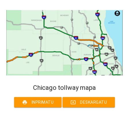
Chicago tollway mapa
print
system_update_alt
INPRIMATU
DESKARGATU