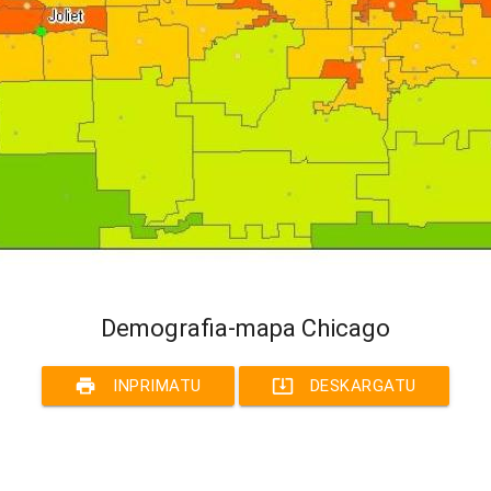
Demografia-mapa Chicago
print
system_update_alt
INPRIMATU
DESKARGATU