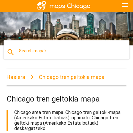
menu
search
Search mapak
Hasiera
Chicago tren geltokia mapa
Chicago tren geltokia mapa
Chicago area tren mapa. Chicago tren geltoki-mapa
(Amerikako Estatu batuak) inprimatu. Chicago tren
geltoki-mapa (Amerikako Estatu batuak)
deskargatzeko.