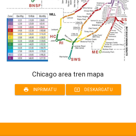
Chicago area tren mapa
print
system_update_alt
INPRIMATU
DESKARGATU