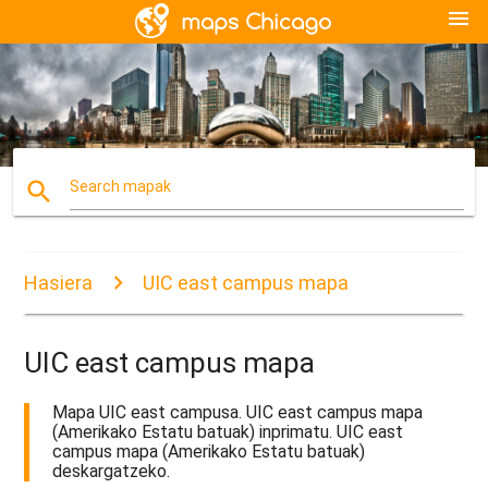
menu
search
Search mapak
Hasiera
UIC east campus mapa
UIC east campus mapa
Mapa UIC east campusa. UIC east campus mapa
(Amerikako Estatu batuak) inprimatu. UIC east
campus mapa (Amerikako Estatu batuak)
deskargatzeko.