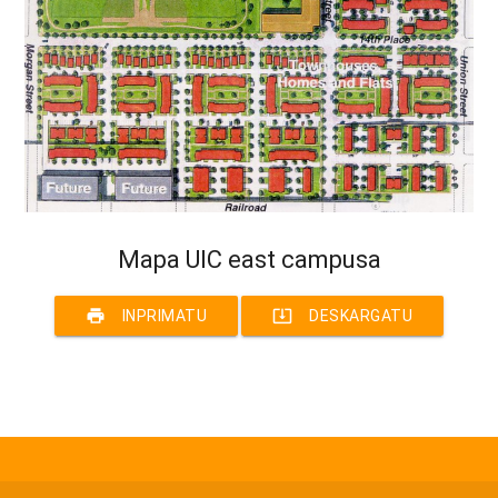
Mapa UIC east campusa
print
system_update_alt
INPRIMATU
DESKARGATU